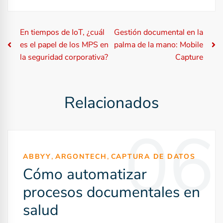
N
En tiempos de IoT, ¿cuál
Gestión documental en la
es el papel de los MPS en
palma de la mano: Mobile
a
la seguridad corporativa?
Capture
v
e
Relacionados
g
06
a
c
,
,
ABBYY
ARGONTECH
CAPTURA DE DATOS
Cómo automatizar
i
procesos documentales en
ó
salud
n