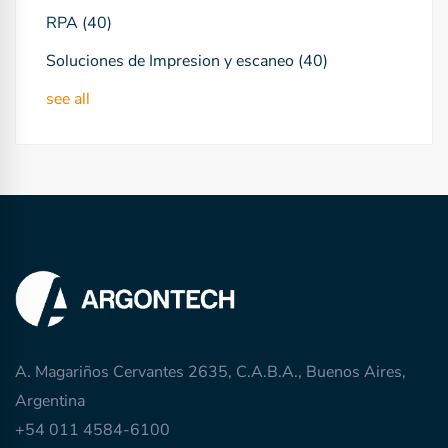
RPA
(40)
Soluciones de Impresion y escaneo
(40)
see all
A. Magariños Cervantes 2635, C.A.B.A., Buenos Aires,
Argentina
+54 011 4584-6100