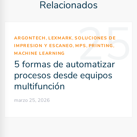
Relacionados
g
a
25
c
,
,
ARGONTECH
LEXMARK
SOLUCIONES DE
i
,
,
,
IMPRESION Y ESCANEO
MPS
PRINTING
ó
MACHINE LEARNING
5 formas de automatizar
n
procesos desde equipos
d
multifunción
e
marzo 25, 2026
e
n
t