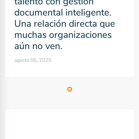
talento con gestión
d
documental inteligente.
e
Una relación directa que
e
muchas organizaciones
n
aún no ven.
t
agosto 06, 2025
r
a
d
a
s