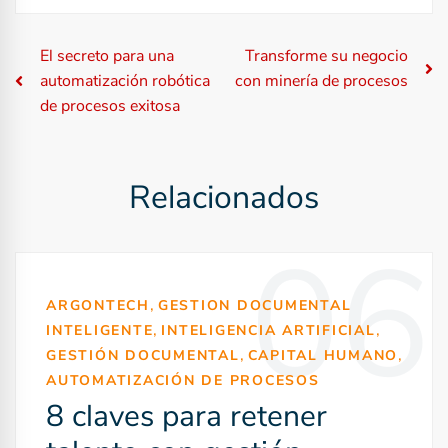
N
El secreto para una
Transforme su negocio
automatización robótica
con minería de procesos
a
de procesos exitosa
v
e
Relacionados
g
06
a
c
,
ARGONTECH
GESTION DOCUMENTAL
,
,
INTELIGENTE
INTELIGENCIA ARTIFICIAL
i
,
,
GESTIÓN DOCUMENTAL
CAPITAL HUMANO
ó
AUTOMATIZACIÓN DE PROCESOS
8 claves para retener
n