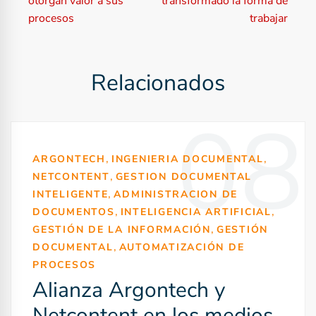
otorgan valor a sus
transformado la forma de
procesos
trabajar
v
e
Relacionados
g
a
08
c
,
,
ARGONTECH
INGENIERIA DOCUMENTAL
i
,
NETCONTENT
GESTION DOCUMENTAL
ó
,
INTELIGENTE
ADMINISTRACION DE
,
,
DOCUMENTOS
INTELIGENCIA ARTIFICIAL
n
,
GESTIÓN DE LA INFORMACIÓN
GESTIÓN
,
d
DOCUMENTAL
AUTOMATIZACIÓN DE
PROCESOS
e
Alianza Argontech y
e
Netcontent en los medios