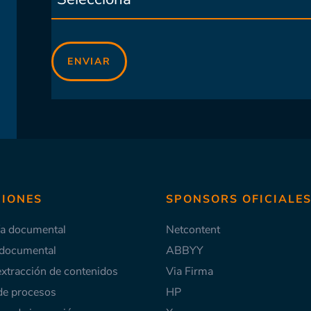
IONES
SPONSORS OFICIALE
ía documental
Netcontent
 documental
ABBYY
extracción de contenidos
Via Firma
de procesos
HP