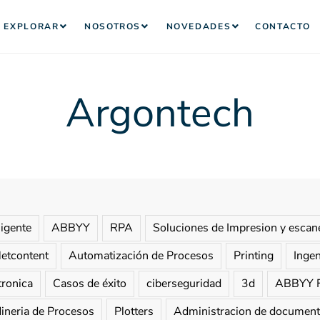
EXPLORAR
NOSOTROS
NOVEDADES
CONTACTO
Argontech
ligente
ABBYY
RPA
Soluciones de Impresion y escan
etcontent
Automatización de Procesos
Printing
Inge
tronica
Casos de éxito
ciberseguridad
3d
ABBYY F
ineria de Procesos
Plotters
Administracion de documen