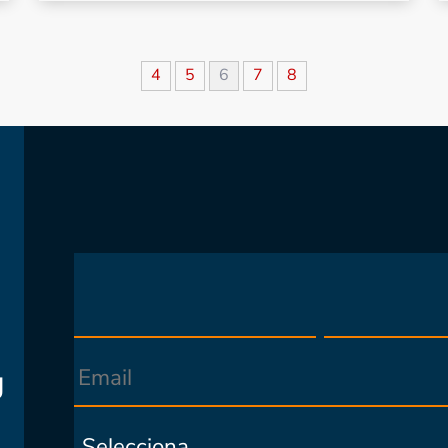
4
5
6
7
8
g