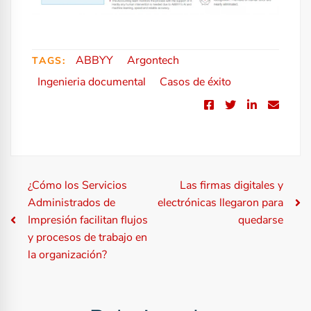
ABBYY
Argontech
TAGS:
Ingenieria documental
Casos de éxito
N
¿Cómo los Servicios
Las firmas digitales y
Administrados de
electrónicas llegaron para
a
Impresión facilitan flujos
quedarse
y procesos de trabajo en
v
la organización?
e
g