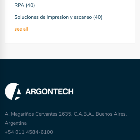
RPA
(40)
Soluciones de Impresion y escaneo
(40)
see all
A. Magariños Cervantes 2635, C.A.B.A., Buenos Aires,
Argentina
+54 011 4584-6100