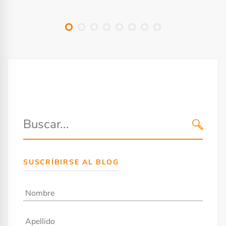
a
d
a
s
SUSCRÍBIRSE AL BLOG