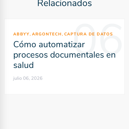
Relacionados
a
06
c
i
,
,
ABBYY
ARGONTECH
CAPTURA DE DATOS
ó
Cómo automatizar
n
procesos documentales en
salud
d
e
julio 06, 2026
e
n
t
r