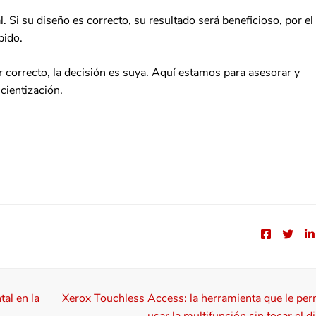
. Si su diseño es correcto, su resultado será beneficioso, por el
pido.
 correcto, la decisión es suya. Aquí estamos para asesorar y
cientización.
al en la
Xerox Touchless Access: la herramienta que le perm
usar la multifunción sin tocar el d