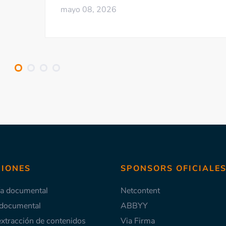
mayo 08, 2026
IONES
SPONSORS OFICIALE
ía documental
Netcontent
 documental
ABBYY
extracción de contenidos
Via Firma