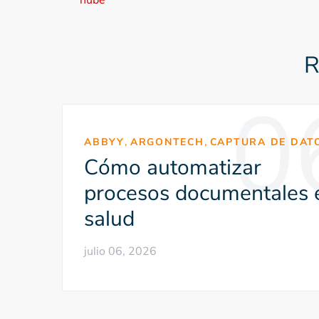
a
v
R
e
0
g
a
,
,
ABBYY
ARGONTECH
CAPTURA DE DAT
c
Cómo automatizar
i
procesos documentales 
ó
salud
n
julio 06, 2026
d
e