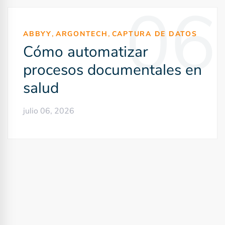
06
g
a
,
,
ABBYY
ARGONTECH
CAPTURA DE DATOS
c
Cómo automatizar
i
procesos documentales en
ó
salud
n
julio 06, 2026
d
e
e
n
t