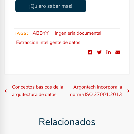
ABBYY
Ingenieria documental
TAGS:
Extraccion inteligente de datos
N
Conceptos básicos de la
Argontech incorpora la
arquitectura de datos
norma ISO 27001:2013
a
v
Relacionados
e