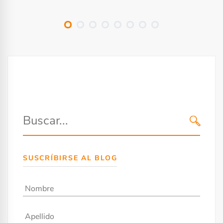
r
a
d
a
s
SUSCRÍBIRSE AL BLOG