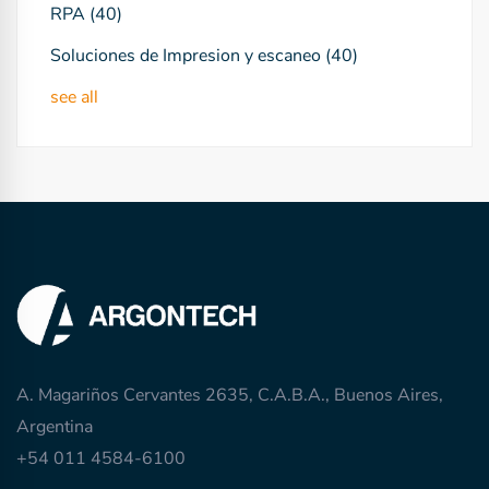
RPA
(40)
Soluciones de Impresion y escaneo
(40)
see all
A. Magariños Cervantes 2635, C.A.B.A., Buenos Aires,
Argentina
+54 011 4584-6100